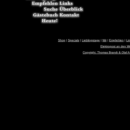
Shop
|
Specials
|
Lieblingstage
|
Wir
|
Empfehlen
|
Li
Elektropost an den 
Copyright: Thomas Brandt & Olaf A.