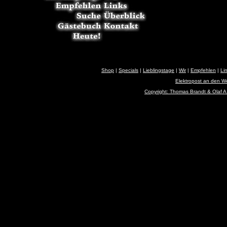
Shop
|
Specials
|
Lieblingstage
|
Wir
|
Empfehlen
|
Li
Elektropost an den 
Copyright: Thomas Brandt & Olaf A.