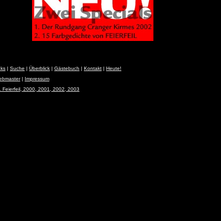
nks
|
Suche
|
Überblick
|
Gästebuch
|
Kontakt
|
Heute!
Webmaster
|
Impressum
 Feierfeil, 2000, 2001, 2002, 2003