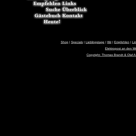
Shop
|
Specials
|
Lieblingstage
|
Wir
|
Empfehlen
|
Li
Elektropost an den 
Copyright: Thomas Brandt & Olaf A.