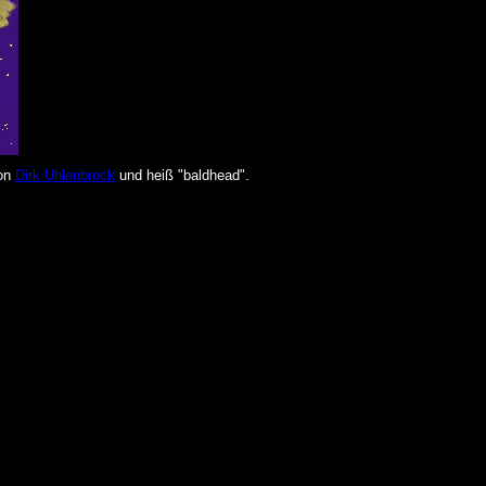
von
Dirk Uhlenbrock
und heiß "baldhead".