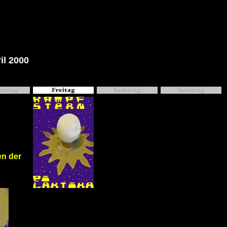
il 2000
en der